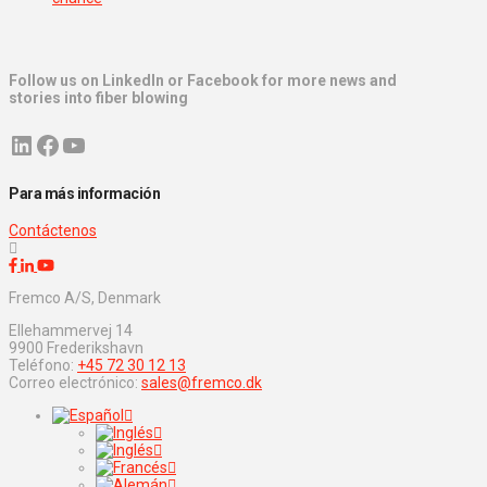
Follow us on LinkedIn or Facebook for more news and
stories into fiber blowing
LinkedIn
Facebook
YouTube
Para más información
Contáctenos
Fremco A/S, Denmark
Ellehammervej 14
9900 Frederikshavn
Teléfono:
+45 72 30 12 13
Correo electrónico:
sales@fremco.dk