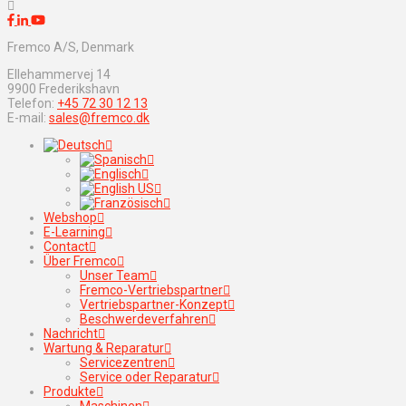
Fremco A/S, Denmark
Ellehammervej 14
9900 Frederikshavn
Telefon:
+45 72 30 12 13
E-mail:
sales@fremco.dk
Webshop
E-Learning
Contact
Über Fremco
Unser Team
Fremco-Vertriebspartner
Vertriebspartner-Konzept
Beschwerdeverfahren
Nachricht
Wartung & Reparatur
Servicezentren
Service oder Reparatur
Produkte
Maschinen