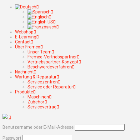
Webshop
E-Learning
Contact
Über Fremco
Unser Team
Fremco-Vertriebspartner
Vertriebspartner-Konzept
Beschwerdeverfahren
Nachricht
Wartung & Reparatur
Servicezentren
Service oder Reparatur
Produkte
Maschinen
Zubehör
Servicevertrag
Benutzername oder E-Mail-Adresse
Passwort