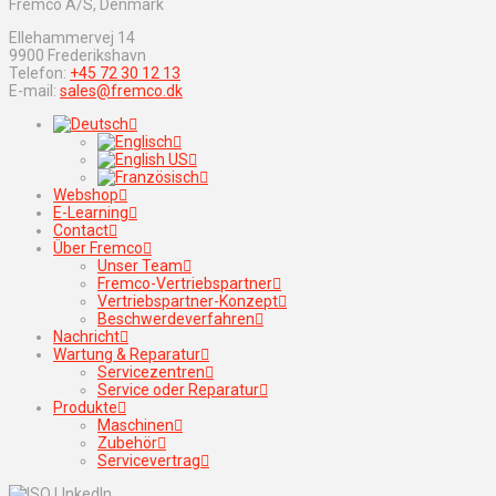
Fremco A/S, Denmark
Ellehammervej 14
9900 Frederikshavn
Telefon:
+45 72 30 12 13
E-mail:
sales@fremco.dk
Webshop
E-Learning
Contact
Über Fremco
Unser Team
Fremco-Vertriebspartner
Vertriebspartner-Konzept
Beschwerdeverfahren
Nachricht
Wartung & Reparatur
Servicezentren
Service oder Reparatur
Produkte
Maschinen
Zubehör
Servicevertrag