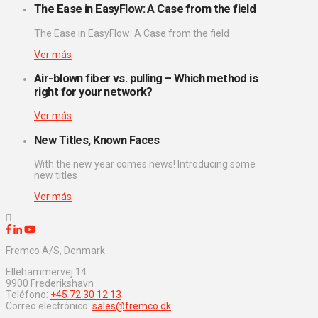
The Ease in EasyFlow: A Case from the field
The Ease in EasyFlow: A Case from the field
Ver más
Air-blown fiber vs. pulling – Which method is
right for your network?
Ver más
New Titles, Known Faces
With the new year comes news! Introducing some
new titles
Ver más
Fremco A/S, Denmark
Ellehammervej 14
9900 Frederikshavn
Teléfono:
+45 72 30 12 13
Correo electrónico:
sales@fremco.dk