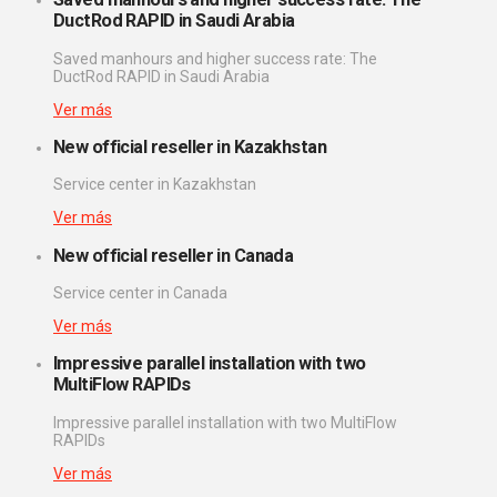
DuctRod RAPID in Saudi Arabia
Saved manhours and higher success rate: The
DuctRod RAPID in Saudi Arabia
Ver más
New official reseller in Kazakhstan
Service center in Kazakhstan
Ver más
New official reseller in Canada
Service center in Canada
Ver más
Impressive parallel installation with two
MultiFlow RAPIDs
Impressive parallel installation with two MultiFlow
RAPIDs
Ver más